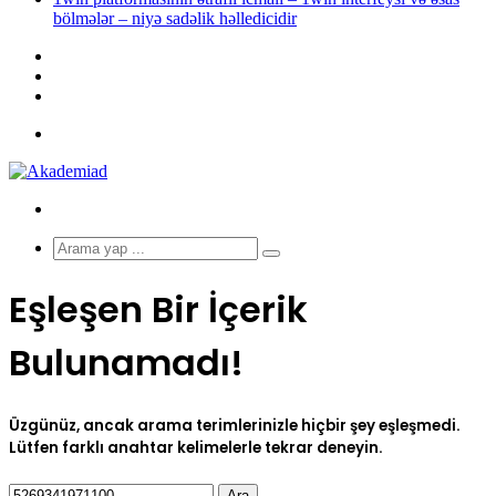
bölmələr – niyə sadəlik həlledicidir
Kenar
Bölmesi
Rastgele
Makale
Kayıt
Ol
Menü
Arama
yap
...
Arama
yap
Eşleşen Bir İçerik
...
Bulunamadı!
Üzgünüz, ancak arama terimlerinizle hiçbir şey eşleşmedi.
Lütfen farklı anahtar kelimelerle tekrar deneyin.
Arama: