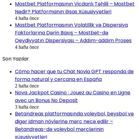
Mostbet Platformasının Vicdanlı Təhlili – Mostbet
Nədir? Platformanın Əsas Xüsusiyyətləri
4 hafta önce
Mostbet Platformasının Volatillik və Dispersiya
Faktorlarına Dərin Baxış – Mostbet-də
Qeydiyyatın Dispersiyası – Addım-addım Proses
4 hafta önce
Son Yazılar
Cómo hacer que tu Chat Novia GPT responda de
forma natural y cercana en España
2 hafta önce
Nova Jackpot Casino : Jouez au Casino en Ligne
avec un Bonus No Deposit
3 hafta önce
Betandreas platformasında voleybol, beysbol və
digər idman növlərinə mərc necə edilir –
Betandreas-də voleybol mərclərinin
xüsusiyyətləri