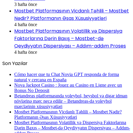
3 hafta önce
Mostbet Platformasının Vicdanlı Təhlili – Mostbet
Nədir? Platformanın Əsas Xüsusiyyətləri
4 hafta önce
Mostbet Platformasının Volatillik və Dispersiya
Faktorlarına Dərin Baxış – Mostbet-də
Qeydiyyatın Dispersiyası – Addım-addım Proses
4 hafta önce
Son Yazılar
Cómo hacer que tu Chat Novia GPT responda de forma
natural y cercana en España
Nova Jackpot Casino : Jouez au Casino en Ligne avec un
Bonus No Deposit
Betandreas platformasında voleybol, beysbol və digər idman
növlərinə mərc necə edilir – Betandreas-də voleybol
mərclərinin xüsusiyyətləri
Mostbet Platformasının Vicdanlı Təhlili – Mostbet Nədir?
Platformanın Əsas Xüsusiyyətləri
Mostbet Platformasının Volatillik və Dispersiya Faktorlarına
Dərin Baxış – Mostbet-də Qeydiyyatın Dispersiyası – Addım-