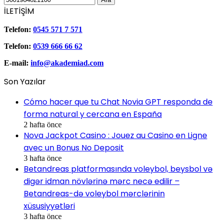
İLETİŞİM
Telefon:
0545 571 7 571
Telefon:
0539 666 66 62
E-mail:
info@akademiad.com
Son Yazılar
Cómo hacer que tu Chat Novia GPT responda de
forma natural y cercana en España
2 hafta önce
Nova Jackpot Casino : Jouez au Casino en Ligne
avec un Bonus No Deposit
3 hafta önce
Betandreas platformasında voleybol, beysbol və
digər idman növlərinə mərc necə edilir –
Betandreas-də voleybol mərclərinin
xüsusiyyətləri
3 hafta önce