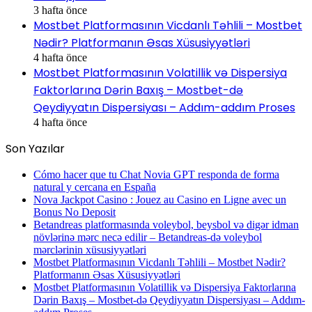
3 hafta önce
Mostbet Platformasının Vicdanlı Təhlili – Mostbet
Nədir? Platformanın Əsas Xüsusiyyətləri
4 hafta önce
Mostbet Platformasının Volatillik və Dispersiya
Faktorlarına Dərin Baxış – Mostbet-də
Qeydiyyatın Dispersiyası – Addım-addım Proses
4 hafta önce
Son Yazılar
Cómo hacer que tu Chat Novia GPT responda de forma
natural y cercana en España
Nova Jackpot Casino : Jouez au Casino en Ligne avec un
Bonus No Deposit
Betandreas platformasında voleybol, beysbol və digər idman
növlərinə mərc necə edilir – Betandreas-də voleybol
mərclərinin xüsusiyyətləri
Mostbet Platformasının Vicdanlı Təhlili – Mostbet Nədir?
Platformanın Əsas Xüsusiyyətləri
Mostbet Platformasının Volatillik və Dispersiya Faktorlarına
Dərin Baxış – Mostbet-də Qeydiyyatın Dispersiyası – Addım-