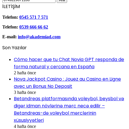
İLETİŞİM
Telefon:
0545 571 7 571
Telefon:
0539 666 66 62
E-mail:
info@akademiad.com
Son Yazılar
Cómo hacer que tu Chat Novia GPT responda de
forma natural y cercana en España
2 hafta önce
Nova Jackpot Casino : Jouez au Casino en Ligne
avec un Bonus No Deposit
3 hafta önce
Betandreas platformasında voleybol, beysbol və
digər idman növlərinə mərc necə edilir –
Betandreas-də voleybol mərclərinin
xüsusiyyətləri
4 hafta önce