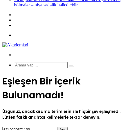
bölmələr – niyə sadəlik həlledicidir
Kenar
Bölmesi
Rastgele
Makale
Kayıt
Ol
Menü
Arama
yap
...
Arama
yap
Eşleşen Bir İçerik
...
Bulunamadı!
Üzgünüz, ancak arama terimlerinizle hiçbir şey eşleşmedi.
Lütfen farklı anahtar kelimelerle tekrar deneyin.
Arama: