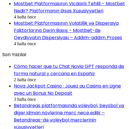
Mostbet Platformasının Vicdanlı Təhlili – Mostbet
Nədir? Platformanın Əsas Xüsusiyyətləri
4 hafta önce
Mostbet Platformasının Volatillik və Dispersiya
Faktorlarına Dərin Baxış – Mostbet-də
Qeydiyyatın Dispersiyası – Addım-addım Proses
4 hafta önce
Son Yazılar
Cómo hacer que tu Chat Novia GPT responda de
forma natural y cercana en España
2 hafta önce
Nova Jackpot Casino : Jouez au Casino en Ligne
avec un Bonus No Deposit
3 hafta önce
Betandreas platformasında voleybol, beysbol və
digər idman növlərinə mərc necə edilir –
Betandreas-də voleybol mərclərinin
xüsusiyyətləri