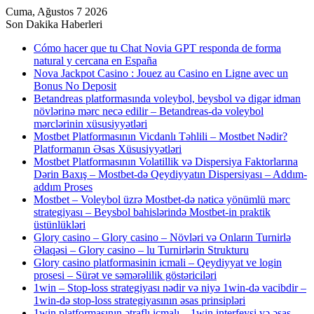
Cuma, Ağustos 7 2026
Son Dakika Haberleri
Cómo hacer que tu Chat Novia GPT responda de forma
natural y cercana en España
Nova Jackpot Casino : Jouez au Casino en Ligne avec un
Bonus No Deposit
Betandreas platformasında voleybol, beysbol və digər idman
növlərinə mərc necə edilir – Betandreas-də voleybol
mərclərinin xüsusiyyətləri
Mostbet Platformasının Vicdanlı Təhlili – Mostbet Nədir?
Platformanın Əsas Xüsusiyyətləri
Mostbet Platformasının Volatillik və Dispersiya Faktorlarına
Dərin Baxış – Mostbet-də Qeydiyyatın Dispersiyası – Addım-
addım Proses
Mostbet – Voleybol üzrə Mostbet-də nəticə yönümlü mərc
strategiyası – Beysbol bahislərində Mostbet-in praktik
üstünlükləri
Glory casino – Glory casino – Növləri və Onların Turnirlə
Əlaqəsi – Glory casino – lu Turnirlərin Strukturu
Glory casino platformasinin icmali – Qeydiyyat ve login
prosesi – Sürət ve səmərəlilik göstəriciləri
1win – Stop-loss strategiyası nədir və niyə 1win-də vacibdir –
1win-də stop-loss strategiyasının əsas prinsipləri
1win platformasının ətraflı icmalı – 1win interfeysi və əsas