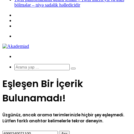
bölmələr – niyə sadəlik həlledicidir
Kenar
Bölmesi
Rastgele
Makale
Kayıt
Ol
Menü
Arama
yap
...
Arama
yap
Eşleşen Bir İçerik
...
Bulunamadı!
Üzgünüz, ancak arama terimlerinizle hiçbir şey eşleşmedi.
Lütfen farklı anahtar kelimelerle tekrar deneyin.
Arama: