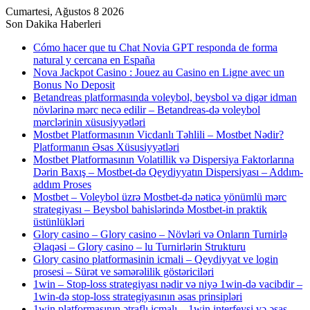
Cumartesi, Ağustos 8 2026
Son Dakika Haberleri
Cómo hacer que tu Chat Novia GPT responda de forma
natural y cercana en España
Nova Jackpot Casino : Jouez au Casino en Ligne avec un
Bonus No Deposit
Betandreas platformasında voleybol, beysbol və digər idman
növlərinə mərc necə edilir – Betandreas-də voleybol
mərclərinin xüsusiyyətləri
Mostbet Platformasının Vicdanlı Təhlili – Mostbet Nədir?
Platformanın Əsas Xüsusiyyətləri
Mostbet Platformasının Volatillik və Dispersiya Faktorlarına
Dərin Baxış – Mostbet-də Qeydiyyatın Dispersiyası – Addım-
addım Proses
Mostbet – Voleybol üzrə Mostbet-də nəticə yönümlü mərc
strategiyası – Beysbol bahislərində Mostbet-in praktik
üstünlükləri
Glory casino – Glory casino – Növləri və Onların Turnirlə
Əlaqəsi – Glory casino – lu Turnirlərin Strukturu
Glory casino platformasinin icmali – Qeydiyyat ve login
prosesi – Sürət ve səmərəlilik göstəriciləri
1win – Stop-loss strategiyası nədir və niyə 1win-də vacibdir –
1win-də stop-loss strategiyasının əsas prinsipləri
1win platformasının ətraflı icmalı – 1win interfeysi və əsas