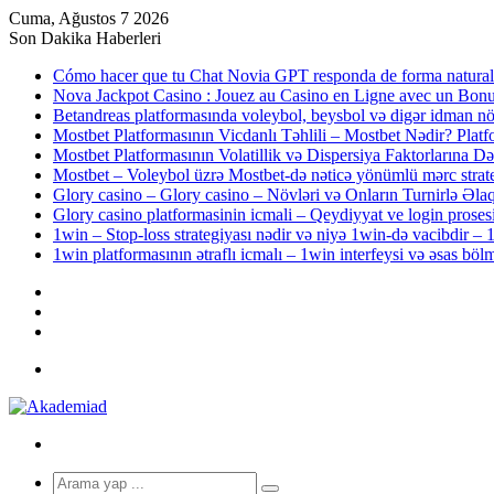
Cuma, Ağustos 7 2026
Son Dakika Haberleri
Cómo hacer que tu Chat Novia GPT responda de forma natural
Nova Jackpot Casino : Jouez au Casino en Ligne avec un Bon
Betandreas platformasında voleybol, beysbol və digər idman növ
Mostbet Platformasının Vicdanlı Təhlili – Mostbet Nədir? Plat
Mostbet Platformasının Volatillik və Dispersiya Faktorlarına 
Mostbet – Voleybol üzrə Mostbet-də nəticə yönümlü mərc strateg
Glory casino – Glory casino – Növləri və Onların Turnirlə Əlaqə
Glory casino platformasinin icmali – Qeydiyyat ve login prosesi 
1win – Stop-loss strategiyası nədir və niyə 1win-də vacibdir – 1w
1win platformasının ətraflı icmalı – 1win interfeysi və əsas bölm
Kenar
Bölmesi
Rastgele
Makale
Kayıt
Ol
Menü
Arama
yap
...