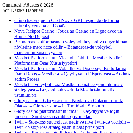
Cumartesi, Ağustos 8 2026
Son Dakika Haberleri
Cómo hacer que tu Chat Novia GPT responda de forma
natural y cercana en España
Nova Jackpot Casino : Jouez au Casino en Ligne avec un
Bonus No Deposit
Betandreas platformasında voleybol, beysbol və digər idman
növlərinə mərc necə edilir – Betandreas-də voleybol
mərclərinin xüsusiyyətləri
Mostbet Platformasının Vicdanlı Təhlili – Mostbet Nədir?
Platformanın Əsas Xüsusiyyətləri
Mostbet Platformasının Volatillik və Dispersiya Faktorlarına
Dərin Baxış – Mostbet-də Qeydiyyatın Dispersiyası – Addım-
addım Proses
Mostbet – Voleybol üzrə Mostbet-də nəticə yönümlü mərc
strategiyası – Beysbol bahislərində Mostbet-in praktik
üstünlükləri
Glory casino – Glory casino – Növləri və Onların Turnirlə
Əlaqəsi – Glory casino – lu Turnirlərin Strukturu
Glory casino platformasinin icmali – Qeydiyyat ve login
prosesi – Sürət ve səmərəlilik göstəriciləri
1win – Stop-loss strategiyası nədir və niyə 1win-də vacibdir –
1win-də stop-loss strategiyasının əsas prinsipləri
1win platformasının ətraflı icmalı – 1win interfeysi və əsas