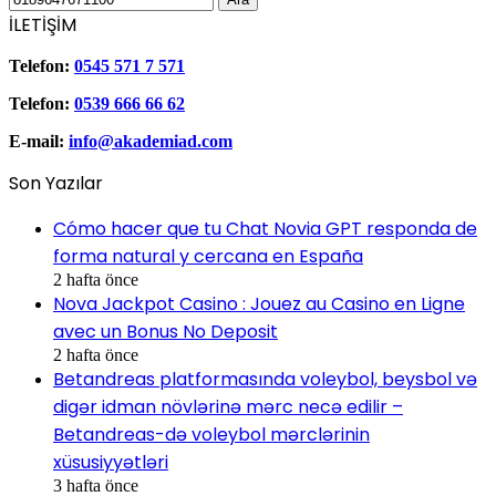
İLETİŞİM
Telefon:
0545 571 7 571
Telefon:
0539 666 66 62
E-mail:
info@akademiad.com
Son Yazılar
Cómo hacer que tu Chat Novia GPT responda de
forma natural y cercana en España
2 hafta önce
Nova Jackpot Casino : Jouez au Casino en Ligne
avec un Bonus No Deposit
2 hafta önce
Betandreas platformasında voleybol, beysbol və
digər idman növlərinə mərc necə edilir –
Betandreas-də voleybol mərclərinin
xüsusiyyətləri
3 hafta önce