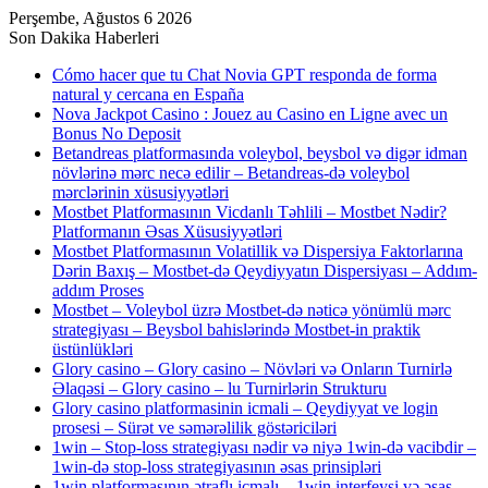
Perşembe, Ağustos 6 2026
Son Dakika Haberleri
Cómo hacer que tu Chat Novia GPT responda de forma
natural y cercana en España
Nova Jackpot Casino : Jouez au Casino en Ligne avec un
Bonus No Deposit
Betandreas platformasında voleybol, beysbol və digər idman
növlərinə mərc necə edilir – Betandreas-də voleybol
mərclərinin xüsusiyyətləri
Mostbet Platformasının Vicdanlı Təhlili – Mostbet Nədir?
Platformanın Əsas Xüsusiyyətləri
Mostbet Platformasının Volatillik və Dispersiya Faktorlarına
Dərin Baxış – Mostbet-də Qeydiyyatın Dispersiyası – Addım-
addım Proses
Mostbet – Voleybol üzrə Mostbet-də nəticə yönümlü mərc
strategiyası – Beysbol bahislərində Mostbet-in praktik
üstünlükləri
Glory casino – Glory casino – Növləri və Onların Turnirlə
Əlaqəsi – Glory casino – lu Turnirlərin Strukturu
Glory casino platformasinin icmali – Qeydiyyat ve login
prosesi – Sürət ve səmərəlilik göstəriciləri
1win – Stop-loss strategiyası nədir və niyə 1win-də vacibdir –
1win-də stop-loss strategiyasının əsas prinsipləri
1win platformasının ətraflı icmalı – 1win interfeysi və əsas