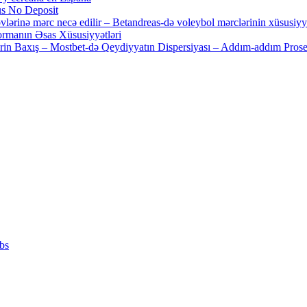
us No Deposit
lərinə mərc necə edilir – Betandreas-də voleybol mərclərinin xüsusiyyə
formanın Əsas Xüsusiyyətləri
Dərin Baxış – Mostbet-də Qeydiyyatın Dispersiyası – Addım-addım Pros
bs