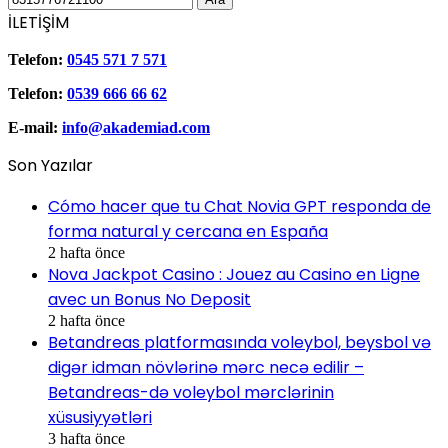
İLETİŞİM
Telefon:
0545 571 7 571
Telefon:
0539 666 66 62
E-mail:
info@akademiad.com
Son Yazılar
Cómo hacer que tu Chat Novia GPT responda de
forma natural y cercana en España
2 hafta önce
Nova Jackpot Casino : Jouez au Casino en Ligne
avec un Bonus No Deposit
2 hafta önce
Betandreas platformasında voleybol, beysbol və
digər idman növlərinə mərc necə edilir –
Betandreas-də voleybol mərclərinin
xüsusiyyətləri
3 hafta önce