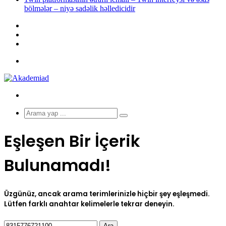
bölmələr – niyə sadəlik həlledicidir
Kenar
Bölmesi
Rastgele
Makale
Kayıt
Ol
Menü
Arama
yap
...
Arama
yap
Eşleşen Bir İçerik
...
Bulunamadı!
Üzgünüz, ancak arama terimlerinizle hiçbir şey eşleşmedi.
Lütfen farklı anahtar kelimelerle tekrar deneyin.
Arama: