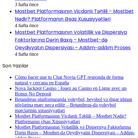
3 hafta önce
Mostbet Platformasının Vicdanlı Təhlili – Mostbet
Nədir? Platformanın Əsas Xüsusiyyətləri
4 hafta önce
Mostbet Platformasının Volatillik və Dispersiya
Faktorlarına Dərin Baxış – Mostbet-də
Qeydiyyatın Dispersiyası – Addım-addım Proses
4 hafta önce
Son Yazılar
Cómo hacer que tu Chat Novia GPT responda de forma
natural y cercana en España
Nova Jackpot Casino : Jouez au Casino en Ligne avec un
Bonus No Deposit
Betandreas platformasında voleybol, beysbol və digər idman
növlərinə mərc necə edilir – Betandreas-də voleybol
mərclərinin xüsusiyyətləri
Mostbet Platformasının Vicdanlı Təhlili – Mostbet Nədir?
Platformanın Əsas Xüsusiyyətləri
Mostbet Platformasının Volatillik və Dispersiya Faktorlarına
Dərin Baxış – Mostbet-də Qeydiyyatın Dispersiyası – Addım-