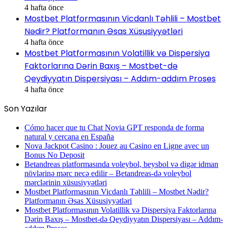
4 hafta önce
Mostbet Platformasının Vicdanlı Təhlili – Mostbet
Nədir? Platformanın Əsas Xüsusiyyətləri
4 hafta önce
Mostbet Platformasının Volatillik və Dispersiya
Faktorlarına Dərin Baxış – Mostbet-də
Qeydiyyatın Dispersiyası – Addım-addım Proses
4 hafta önce
Son Yazılar
Cómo hacer que tu Chat Novia GPT responda de forma
natural y cercana en España
Nova Jackpot Casino : Jouez au Casino en Ligne avec un
Bonus No Deposit
Betandreas platformasında voleybol, beysbol və digər idman
növlərinə mərc necə edilir – Betandreas-də voleybol
mərclərinin xüsusiyyətləri
Mostbet Platformasının Vicdanlı Təhlili – Mostbet Nədir?
Platformanın Əsas Xüsusiyyətləri
Mostbet Platformasının Volatillik və Dispersiya Faktorlarına
Dərin Baxış – Mostbet-də Qeydiyyatın Dispersiyası – Addım-