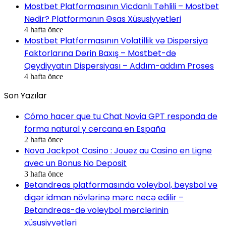
Mostbet Platformasının Vicdanlı Təhlili – Mostbet
Nədir? Platformanın Əsas Xüsusiyyətləri
4 hafta önce
Mostbet Platformasının Volatillik və Dispersiya
Faktorlarına Dərin Baxış – Mostbet-də
Qeydiyyatın Dispersiyası – Addım-addım Proses
4 hafta önce
Son Yazılar
Cómo hacer que tu Chat Novia GPT responda de
forma natural y cercana en España
2 hafta önce
Nova Jackpot Casino : Jouez au Casino en Ligne
avec un Bonus No Deposit
3 hafta önce
Betandreas platformasında voleybol, beysbol və
digər idman növlərinə mərc necə edilir –
Betandreas-də voleybol mərclərinin
xüsusiyyətləri