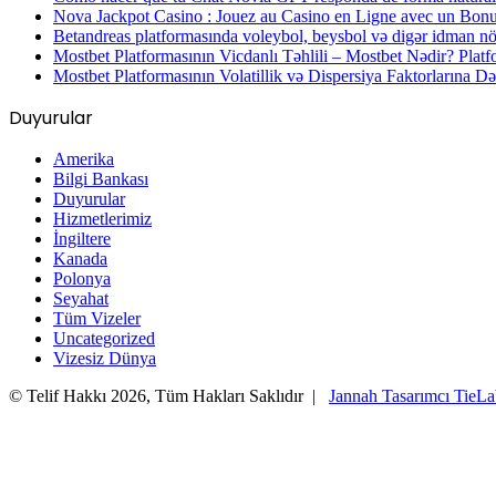
Nova Jackpot Casino : Jouez au Casino en Ligne avec un Bon
Betandreas platformasında voleybol, beysbol və digər idman növ
Mostbet Platformasının Vicdanlı Təhlili – Mostbet Nədir? Plat
Mostbet Platformasının Volatillik və Dispersiya Faktorlarına 
Duyurular
Amerika
Bilgi Bankası
Duyurular
Hizmetlerimiz
İngiltere
Kanada
Polonya
Seyahat
Tüm Vizeler
Uncategorized
Vizesiz Dünya
© Telif Hakkı 2026, Tüm Hakları Saklıdır |
Jannah Tasarımcı TieLa
Başa
dön
tuşu