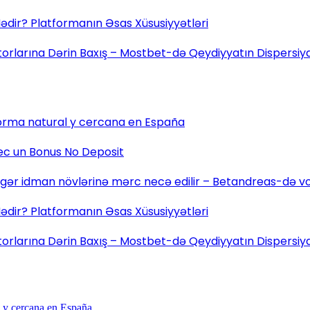
Nədir? Platformanın Əsas Xüsusiyyətləri
aktorlarına Dərin Baxış – Mostbet-də Qeydiyyatın Dispers
orma natural y cercana en España
ec un Bonus No Deposit
gər idman növlərinə mərc necə edilir – Betandreas-də vol
Nədir? Platformanın Əsas Xüsusiyyətləri
aktorlarına Dərin Baxış – Mostbet-də Qeydiyyatın Dispers
 y cercana en España