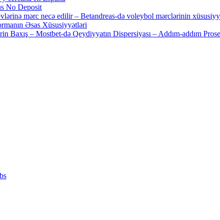
us No Deposit
lərinə mərc necə edilir – Betandreas-də voleybol mərclərinin xüsusiyyə
formanın Əsas Xüsusiyyətləri
Dərin Baxış – Mostbet-də Qeydiyyatın Dispersiyası – Addım-addım Pros
bs