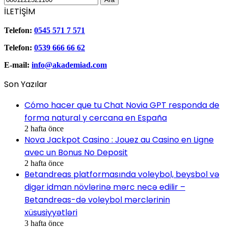
İLETİŞİM
Telefon:
0545 571 7 571
Telefon:
0539 666 66 62
E-mail:
info@akademiad.com
Son Yazılar
Cómo hacer que tu Chat Novia GPT responda de
forma natural y cercana en España
2 hafta önce
Nova Jackpot Casino : Jouez au Casino en Ligne
avec un Bonus No Deposit
2 hafta önce
Betandreas platformasında voleybol, beysbol və
digər idman növlərinə mərc necə edilir –
Betandreas-də voleybol mərclərinin
xüsusiyyətləri
3 hafta önce