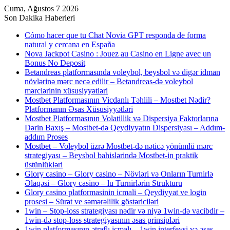
Cuma, Ağustos 7 2026
Son Dakika Haberleri
Cómo hacer que tu Chat Novia GPT responda de forma
natural y cercana en España
Nova Jackpot Casino : Jouez au Casino en Ligne avec un
Bonus No Deposit
Betandreas platformasında voleybol, beysbol və digər idman
növlərinə mərc necə edilir – Betandreas-də voleybol
mərclərinin xüsusiyyətləri
Mostbet Platformasının Vicdanlı Təhlili – Mostbet Nədir?
Platformanın Əsas Xüsusiyyətləri
Mostbet Platformasının Volatillik və Dispersiya Faktorlarına
Dərin Baxış – Mostbet-də Qeydiyyatın Dispersiyası – Addım-
addım Proses
Mostbet – Voleybol üzrə Mostbet-də nəticə yönümlü mərc
strategiyası – Beysbol bahislərində Mostbet-in praktik
üstünlükləri
Glory casino – Glory casino – Növləri və Onların Turnirlə
Əlaqəsi – Glory casino – lu Turnirlərin Strukturu
Glory casino platformasinin icmali – Qeydiyyat ve login
prosesi – Sürət ve səmərəlilik göstəriciləri
1win – Stop-loss strategiyası nədir və niyə 1win-də vacibdir –
1win-də stop-loss strategiyasının əsas prinsipləri
1win platformasının ətraflı icmalı – 1win interfeysi və əsas