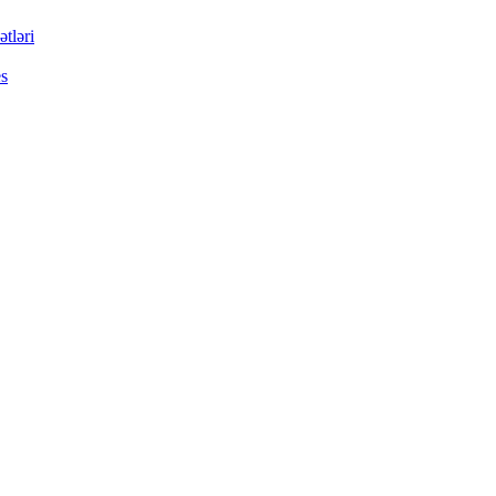
tləri
es