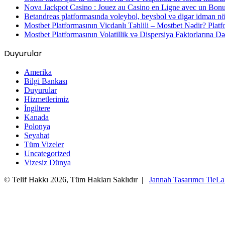
Nova Jackpot Casino : Jouez au Casino en Ligne avec un Bon
Betandreas platformasında voleybol, beysbol və digər idman növ
Mostbet Platformasının Vicdanlı Təhlili – Mostbet Nədir? Plat
Mostbet Platformasının Volatillik və Dispersiya Faktorlarına 
Duyurular
Amerika
Bilgi Bankası
Duyurular
Hizmetlerimiz
İngiltere
Kanada
Polonya
Seyahat
Tüm Vizeler
Uncategorized
Vizesiz Dünya
© Telif Hakkı 2026, Tüm Hakları Saklıdır |
Jannah Tasarımcı TieLa
Başa
dön
tuşu