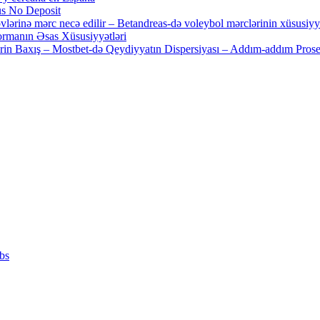
us No Deposit
lərinə mərc necə edilir – Betandreas-də voleybol mərclərinin xüsusiyyə
formanın Əsas Xüsusiyyətləri
Dərin Baxış – Mostbet-də Qeydiyyatın Dispersiyası – Addım-addım Pros
bs