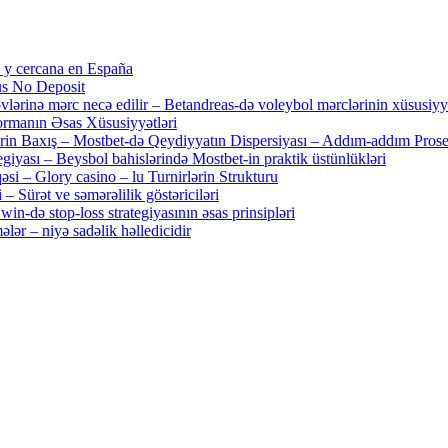
 y cercana en España
us No Deposit
lərinə mərc necə edilir – Betandreas-də voleybol mərclərinin xüsusiyyə
formanın Əsas Xüsusiyyətləri
Dərin Baxış – Mostbet-də Qeydiyyatın Dispersiyası – Addım-addım Pros
iyası – Beysbol bahislərində Mostbet-in praktik üstünlükləri
si – Glory casino – lu Turnirlərin Strukturu
– Sürət ve səmərəlilik göstəriciləri
in-də stop-loss strategiyasının əsas prinsipləri
ələr – niyə sadəlik həlledicidir