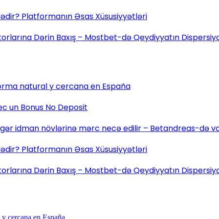
Nədir? Platformanın Əsas Xüsusiyyətləri
aktorlarına Dərin Baxış – Mostbet-də Qeydiyyatın Dispers
orma natural y cercana en España
ec un Bonus No Deposit
gər idman növlərinə mərc necə edilir – Betandreas-də vol
Nədir? Platformanın Əsas Xüsusiyyətləri
aktorlarına Dərin Baxış – Mostbet-də Qeydiyyatın Dispers
 y cercana en España