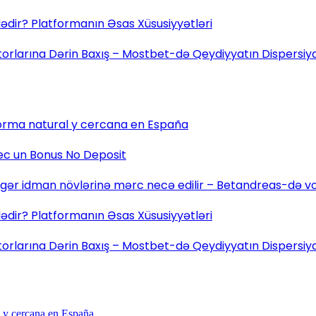
Nədir? Platformanın Əsas Xüsusiyyətləri
aktorlarına Dərin Baxış – Mostbet-də Qeydiyyatın Dispers
orma natural y cercana en España
ec un Bonus No Deposit
gər idman növlərinə mərc necə edilir – Betandreas-də vol
Nədir? Platformanın Əsas Xüsusiyyətləri
aktorlarına Dərin Baxış – Mostbet-də Qeydiyyatın Dispers
 y cercana en España