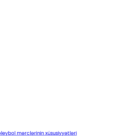
eybol mərclərinin xüsusiyyətləri