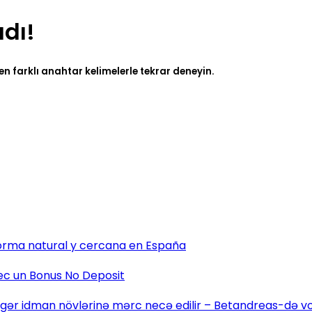
adı!
n farklı anahtar kelimelerle tekrar deneyin.
orma natural y cercana en España
ec un Bonus No Deposit
gər idman növlərinə mərc necə edilir – Betandreas-də vol