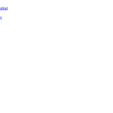
tləri
es