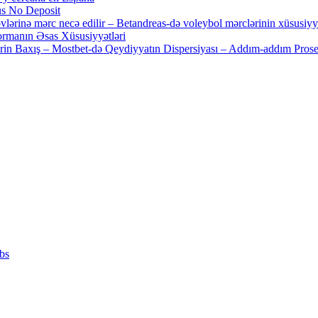
us No Deposit
lərinə mərc necə edilir – Betandreas-də voleybol mərclərinin xüsusiyyə
formanın Əsas Xüsusiyyətləri
Dərin Baxış – Mostbet-də Qeydiyyatın Dispersiyası – Addım-addım Pros
bs