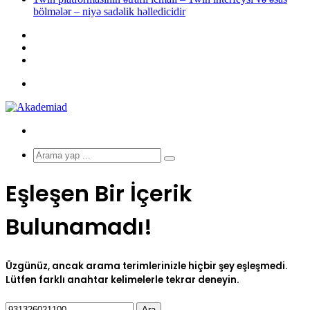
bölmələr – niyə sadəlik həlledicidir
Kenar
Bölmesi
Rastgele
Makale
Kayıt
Ol
Menü
Arama
yap
...
Arama
yap
Eşleşen Bir İçerik
...
Bulunamadı!
Üzgünüz, ancak arama terimlerinizle hiçbir şey eşleşmedi.
Lütfen farklı anahtar kelimelerle tekrar deneyin.
Arama: