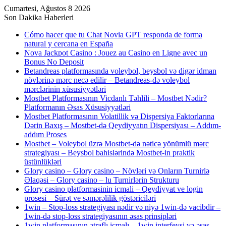
Cumartesi, Ağustos 8 2026
Son Dakika Haberleri
Cómo hacer que tu Chat Novia GPT responda de forma
natural y cercana en España
Nova Jackpot Casino : Jouez au Casino en Ligne avec un
Bonus No Deposit
Betandreas platformasında voleybol, beysbol və digər idman
növlərinə mərc necə edilir – Betandreas-də voleybol
mərclərinin xüsusiyyətləri
Mostbet Platformasının Vicdanlı Təhlili – Mostbet Nədir?
Platformanın Əsas Xüsusiyyətləri
Mostbet Platformasının Volatillik və Dispersiya Faktorlarına
Dərin Baxış – Mostbet-də Qeydiyyatın Dispersiyası – Addım-
addım Proses
Mostbet – Voleybol üzrə Mostbet-də nəticə yönümlü mərc
strategiyası – Beysbol bahislərində Mostbet-in praktik
üstünlükləri
Glory casino – Glory casino – Növləri və Onların Turnirlə
Əlaqəsi – Glory casino – lu Turnirlərin Strukturu
Glory casino platformasinin icmali – Qeydiyyat ve login
prosesi – Sürət ve səmərəlilik göstəriciləri
1win – Stop-loss strategiyası nədir və niyə 1win-də vacibdir –
1win-də stop-loss strategiyasının əsas prinsipləri
1win platformasının ətraflı icmalı – 1win interfeysi və əsas