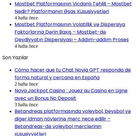
Mostbet Platformasının Vicdanlı Təhlili – Mostbet
Nədir? Platformanın Əsas Xüsusiyyətləri
4 hafta önce
Mostbet Platformasının Volatillik və Dispersiya
Faktorlarına Dərin Baxış – Mostbet-də
Qeydiyyatın Dispersiyası – Addım-addım Proses
4 hafta önce
Son Yazılar
Cómo hacer que tu Chat Novia GPT responda de
forma natural y cercana en España
2 hafta önce
Nova Jackpot Casino : Jouez au Casino en Ligne
avec un Bonus No Deposit
3 hafta önce
Betandreas platformasında voleybol, beysbol və
digər idman növlərinə mərc necə edilir –
Betandreas-də voleybol mərclərinin
xüsusiyyətləri