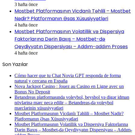
3 hafta önce
Mostbet Platformasının Vicdanlı Təhlili – Mostbet
Nədir? Platformanın Əsas Xüsusiyyətləri
4 hafta önce
Mostbet Platformasının Volatillik və Dispersiya
Faktorlarına Dərin Baxış – Mostbet-də
Qeydiyyatın Dispersiyası – Addım-addım Proses
4 hafta önce
Son Yazılar
Cómo hacer que tu Chat Novia GPT responda de forma
natural y cercana en España
Nova Jackpot Casino : Jouez au Casino en Ligne avec un
Bonus No Deposit
Betandreas platformasında voleybol, beysbol və digər idman
növlərinə mərc necə edilir – Betandreas-də voleybol
mərclərinin xüsusiyyətləri
Mostbet Platformasının Vicdanlı Təhlili – Mostbet Nədir?
Platformanın Əsas Xüsusiyyətləri
Mostbet Platformasının Volatillik və Dispersiya Faktorlarına
Dərin Baxış – Mostbet-də Qeydiyyatın Dispersiyası – Addım-