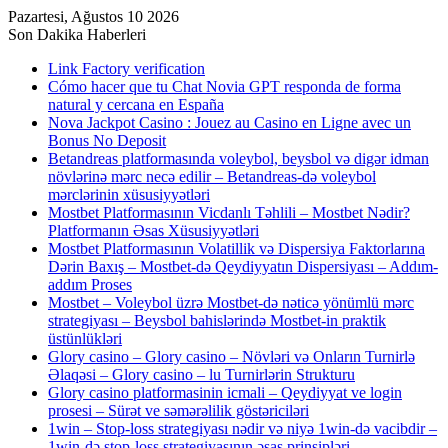
Pazartesi, Ağustos 10 2026
Son Dakika Haberleri
Link Factory verification
Cómo hacer que tu Chat Novia GPT responda de forma
natural y cercana en España
Nova Jackpot Casino : Jouez au Casino en Ligne avec un
Bonus No Deposit
Betandreas platformasında voleybol, beysbol və digər idman
növlərinə mərc necə edilir – Betandreas-də voleybol
mərclərinin xüsusiyyətləri
Mostbet Platformasının Vicdanlı Təhlili – Mostbet Nədir?
Platformanın Əsas Xüsusiyyətləri
Mostbet Platformasının Volatillik və Dispersiya Faktorlarına
Dərin Baxış – Mostbet-də Qeydiyyatın Dispersiyası – Addım-
addım Proses
Mostbet – Voleybol üzrə Mostbet-də nəticə yönümlü mərc
strategiyası – Beysbol bahislərində Mostbet-in praktik
üstünlükləri
Glory casino – Glory casino – Növləri və Onların Turnirlə
Əlaqəsi – Glory casino – lu Turnirlərin Strukturu
Glory casino platformasinin icmali – Qeydiyyat ve login
prosesi – Sürət ve səmərəlilik göstəriciləri
1win – Stop-loss strategiyası nədir və niyə 1win-də vacibdir –
1win-də stop-loss strategiyasının əsas prinsipləri