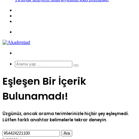
Kenar
Bölmesi
Rastgele
Makale
Kayıt
Ol
Menü
Arama
yap
...
Arama
yap
Eşleşen Bir İçerik
...
Bulunamadı!
Üzgünüz, ancak arama terimlerinizle hiçbir şey eşleşmedi.
Lütfen farklı anahtar kelimelerle tekrar deneyin.
Arama: