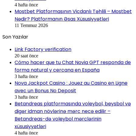
4 hafta önce
Mostbet Platformasının Vicdanlı Təhlili – Mostbet
Nədir? Platformanın Əsas Xüsusiyyətləri
11 Temmuz 2026
Son Yazılar
Link Factory verification
20 saat önce
Cómo hacer que tu Chat Novia GPT responda de
forma natural y cercana en España
3 hafta önce
Nova Jackpot Casino : Jouez au Casino en Ligne
avec un Bonus No Deposit
3 hafta önce
Betandreas platformasında voleybol, beysbol və
digər idman növlərinə mərc necə edilir –
Betandreas-də voleybol mərclərinin
xüsusiyyətləri
4 hafta önce