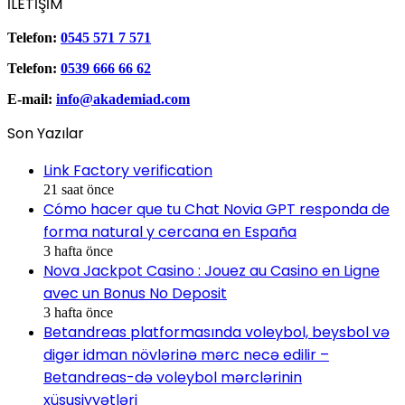
İLETİŞİM
Telefon:
0545 571 7 571
Telefon:
0539 666 66 62
E-mail:
info@akademiad.com
Son Yazılar
Link Factory verification
21 saat önce
Cómo hacer que tu Chat Novia GPT responda de
forma natural y cercana en España
3 hafta önce
Nova Jackpot Casino : Jouez au Casino en Ligne
avec un Bonus No Deposit
3 hafta önce
Betandreas platformasında voleybol, beysbol və
digər idman növlərinə mərc necə edilir –
Betandreas-də voleybol mərclərinin
xüsusiyyətləri