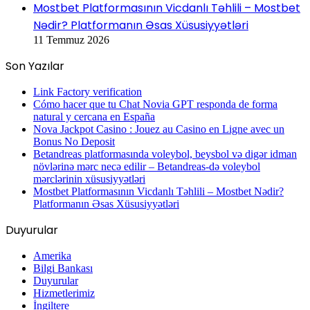
Mostbet Platformasının Vicdanlı Təhlili – Mostbet
Nədir? Platformanın Əsas Xüsusiyyətləri
11 Temmuz 2026
Son Yazılar
Link Factory verification
Cómo hacer que tu Chat Novia GPT responda de forma
natural y cercana en España
Nova Jackpot Casino : Jouez au Casino en Ligne avec un
Bonus No Deposit
Betandreas platformasında voleybol, beysbol və digər idman
növlərinə mərc necə edilir – Betandreas-də voleybol
mərclərinin xüsusiyyətləri
Mostbet Platformasının Vicdanlı Təhlili – Mostbet Nədir?
Platformanın Əsas Xüsusiyyətləri
Duyurular
Amerika
Bilgi Bankası
Duyurular
Hizmetlerimiz
İngiltere