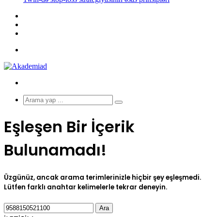
Kenar
Bölmesi
Rastgele
Makale
Kayıt
Ol
Menü
Arama
yap
...
Arama
yap
Eşleşen Bir İçerik
...
Bulunamadı!
Üzgünüz, ancak arama terimlerinizle hiçbir şey eşleşmedi.
Lütfen farklı anahtar kelimelerle tekrar deneyin.
Arama: