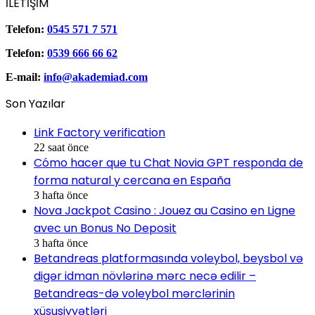
İLETİŞİM
Telefon:
0545 571 7 571
Telefon:
0539 666 66 62
E-mail:
info@akademiad.com
Son Yazılar
Link Factory verification
22 saat önce
Cómo hacer que tu Chat Novia GPT responda de
forma natural y cercana en España
3 hafta önce
Nova Jackpot Casino : Jouez au Casino en Ligne
avec un Bonus No Deposit
3 hafta önce
Betandreas platformasında voleybol, beysbol və
digər idman növlərinə mərc necə edilir –
Betandreas-də voleybol mərclərinin
xüsusiyyətləri