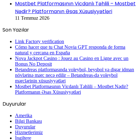
Mostbet Platformasının Vicdanlı Təhlili – Mostbet
Nədir? Platformanın Əsas Xüsusiyyətləri
11 Temmuz 2026
Son Yazılar
Link Factory verification
Cómo hacer que tu Chat Novia GPT responda de forma
natural y cercana en España
Nova Jackpot Casino : Jouez au Casino en Ligne avec un
Bonus No Deposit
Betandreas platformasında voleybol, beysbol və digər idman
növlərinə mərc necə edilir – Betandreas-də voleybol
mərclərinin xüsusiyyətləri
Mostbet Platformasının Vicdanlı Təhlili – Mostbet Nədir?
Platformanın Əsas Xüsusiyyətləri
Duyurular
Amerika
Bilgi Bankası
Duyurular
Hizmetlerimiz
İngiltere