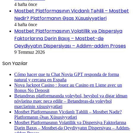
4 hafta önce
Mostbet Platformasının Vicdanlı Təhlili – Mostbet
Nədir? Platformanın Əsas Xüsusiyyətləri
4 hafta önce
Mostbet Platformasının Volatillik və Dispersiya
Faktorlarına Dərin Baxış – Mostbet-də
Qeydiyyatın Dispersiyası – Addım-addım Proses
9 Temmuz 2026
Son Yazılar
Cómo hacer que tu Chat Novia GPT responda de forma
natural y cercana en España
Nova Jackpot Casino : Jouez au Casino en Ligne avec un
Bonus No Deposit
Betandreas platformasında voleybol, beysbol və digər idman
növlərinə mərc necə edilir – Betandreas-də voleybol
mərclərinin xüsusiyyətləri
Mostbet Platformasının Vicdanlı Təhlili – Mostbet Nədir?
Platformanın Əsas Xüsusiyyətləri
Mostbet Platformasının Volatillik və Dispersiya Faktorlarına
Dərin Baxış – Mostbet-də Qeydiyyatın Dispersiyası – Addım-