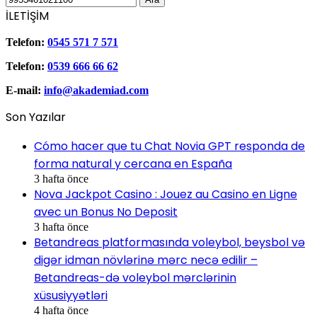
İLETİŞİM
Telefon:
0545 571 7 571
Telefon:
0539 666 66 62
E-mail:
info@akademiad.com
Son Yazılar
Cómo hacer que tu Chat Novia GPT responda de
forma natural y cercana en España
3 hafta önce
Nova Jackpot Casino : Jouez au Casino en Ligne
avec un Bonus No Deposit
3 hafta önce
Betandreas platformasında voleybol, beysbol və
digər idman növlərinə mərc necə edilir –
Betandreas-də voleybol mərclərinin
xüsusiyyətləri
4 hafta önce