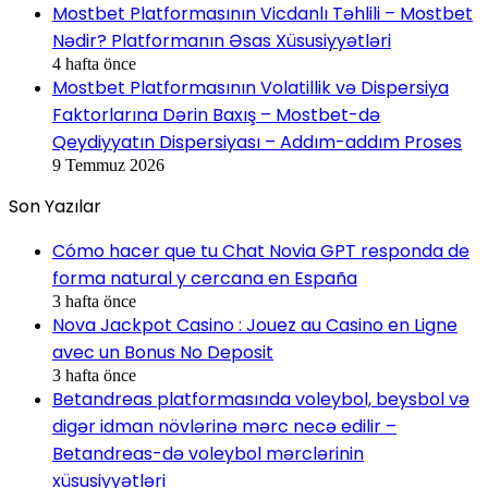
Mostbet Platformasının Vicdanlı Təhlili – Mostbet
Nədir? Platformanın Əsas Xüsusiyyətləri
4 hafta önce
Mostbet Platformasının Volatillik və Dispersiya
Faktorlarına Dərin Baxış – Mostbet-də
Qeydiyyatın Dispersiyası – Addım-addım Proses
9 Temmuz 2026
Son Yazılar
Cómo hacer que tu Chat Novia GPT responda de
forma natural y cercana en España
3 hafta önce
Nova Jackpot Casino : Jouez au Casino en Ligne
avec un Bonus No Deposit
3 hafta önce
Betandreas platformasında voleybol, beysbol və
digər idman növlərinə mərc necə edilir –
Betandreas-də voleybol mərclərinin
xüsusiyyətləri