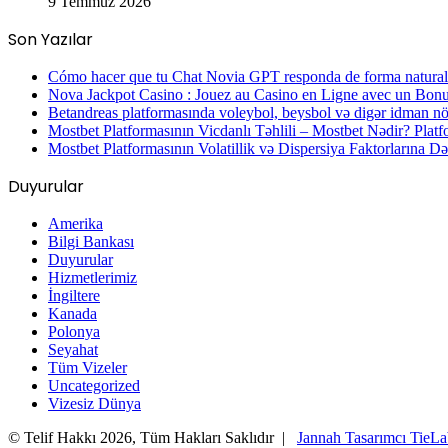
9 Temmuz 2026
Son Yazılar
Cómo hacer que tu Chat Novia GPT responda de forma natural
Nova Jackpot Casino : Jouez au Casino en Ligne avec un Bon
Betandreas platformasında voleybol, beysbol və digər idman növ
Mostbet Platformasının Vicdanlı Təhlili – Mostbet Nədir? Plat
Mostbet Platformasının Volatillik və Dispersiya Faktorlarına 
Duyurular
Amerika
Bilgi Bankası
Duyurular
Hizmetlerimiz
İngiltere
Kanada
Polonya
Seyahat
Tüm Vizeler
Uncategorized
Vizesiz Dünya
© Telif Hakkı 2026, Tüm Hakları Saklıdır |
Jannah Tasarımcı TieLa