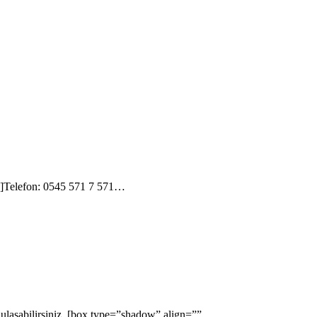
””]Telefon: 0545 571 7 571…
n ulaşabilirsiniz. [box type=”shadow” align=””…