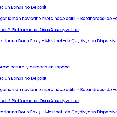
ec un Bonus No Deposit
gər idman növlərinə mərc necə edilir – Betandreas-də vol
Nədir? Platformanın Əsas Xüsusiyyətləri
aktorlarına Dərin Baxış – Mostbet-də Qeydiyyatın Dispers
orma natural y cercana en España
ec un Bonus No Deposit
gər idman növlərinə mərc necə edilir – Betandreas-də vol
Nədir? Platformanın Əsas Xüsusiyyətləri
aktorlarına Dərin Baxış – Mostbet-də Qeydiyyatın Dispers